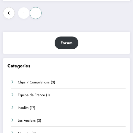
Pagination
1
2
des
publications
Forum
Categories
Clips / Compilations
(3)
Equipe de France
(1)
Insolite
(17)
Les Anciens
(3)