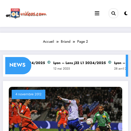
Aller
au
contenu
Accueil
Briand
Page 2
ens j33 L1 2024/2025
Lyon – Lens j32 L1 2024/2025
Lyon – Rennes
NEWS
5
12 mai 2025
28 avril 2025
4 novembre 2012