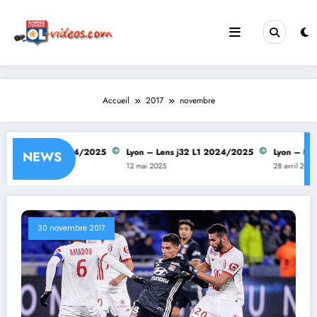
Aller
au
contenu
Accueil
2017
novembre
s j33 L1 2024/2025
Lyon – Lens j32 L1 2024/2025
Lyon – Rennes j
NEWS
12 mai 2025
28 avril 2025
30 novembre 2017