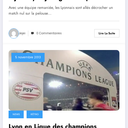
Avec une équipe remaniée, les Lyonnais sont allés décrocher un
match nul sur la pelouse…
Jejei
0 Commentaires
Lire La Suite
5 novembre 2013
NEWS
RÉTRO
Lyon en Ligue des champions