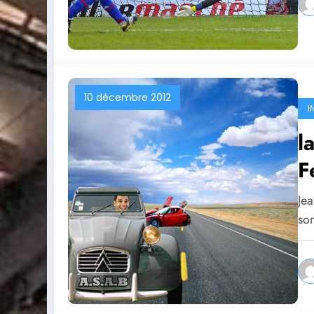
10 décembre 2012
I
l
F
Je
so