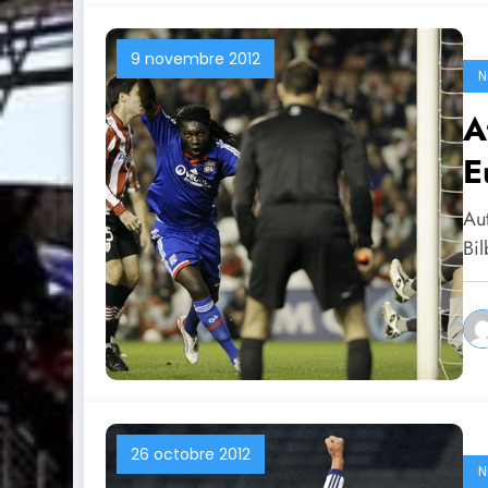
9 novembre 2012
N
At
E
Aut
Bi
26 octobre 2012
N