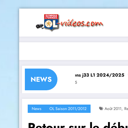
Aller
au
contenu
2024/2025
Lyon – Lens j33 L1 2024/2025
Lyon – 
NEWS
12 mai 2025
12 mai 2
,
News
OL Saison 2011/2012
Août 2011
Re
Retour sur le déb