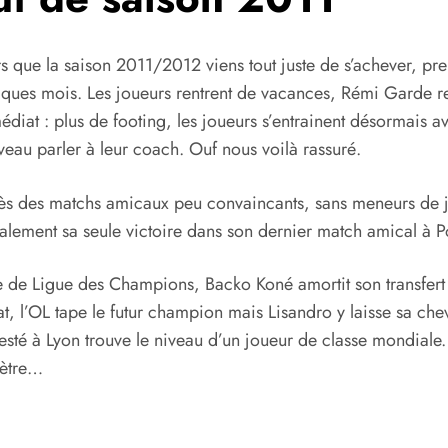
s que la saison 2011/2012 viens tout juste de s’achever, p
lques mois. Les joueurs rentrent de vacances, Rémi Garde r
diat : plus de footing, les joueurs s’entrainent désormais av
eau parler à leur coach. Ouf nous voilà rassuré.
ès des matchs amicaux peu convaincants, sans meneurs de je
alement sa seule victoire dans son dernier match amical à P
 de Ligue des Champions, Backo Koné amortit son transfert no
, l’OL tape le futur champion mais Lisandro y laisse sa chev
esté à Lyon trouve le niveau d’un joueur de classe mondiale. 
mètre…