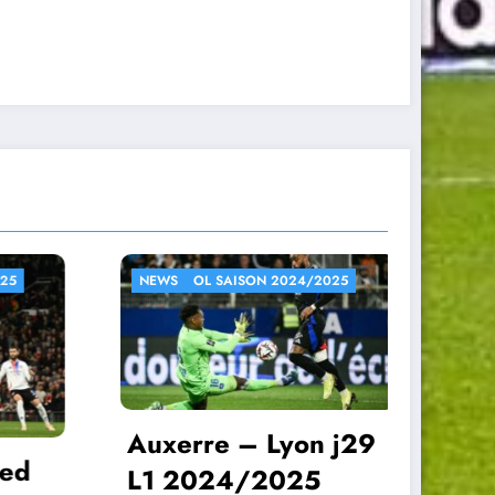
2025
NEWS
OL SAISON 2024/2025
N
 j29
Ly
Lyon – Manchester
2