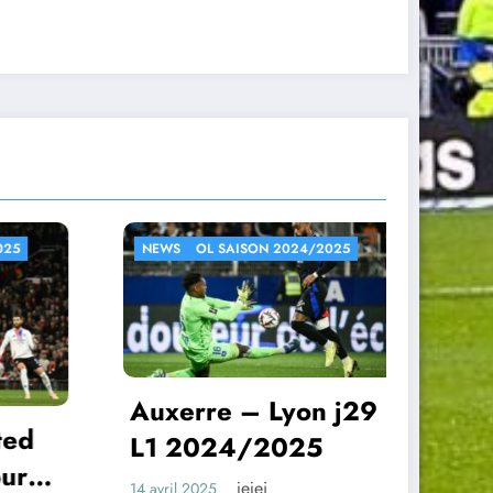
AISON 2024/2025
NEWS
OL SAISON 2024/2025
 – Lyon j29
Lyon – Manchester
4/2025
United 1/4 aller
jejei