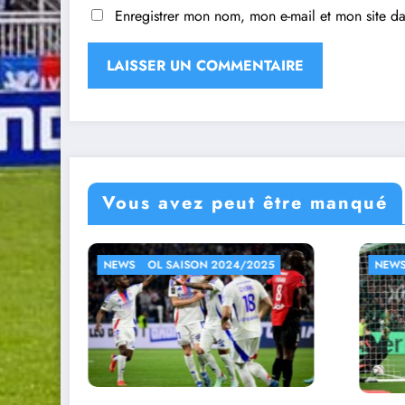
Enregistrer mon nom, mon e-mail et mon site d
Vous avez peut être manqué
/2025
NEWS
OL SAISON 2024/2025