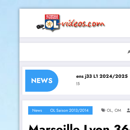
Aller
au
contenu
A
L1 2024/2025
Lyon – Lens j33 L1 2024/2025
Lyon
NEWS
12 mai 2025
12 ma
,
News
OL Saison 2013/2014
OL
OM
Marseille Lyon 3