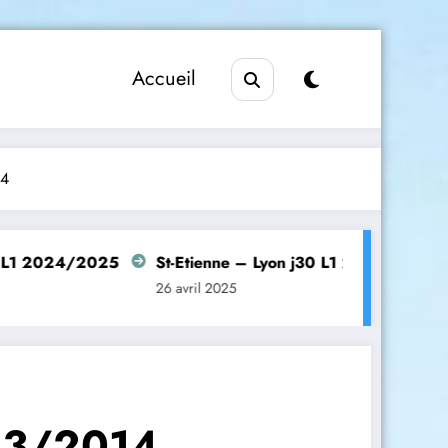
Accueil
14
24/2025
St-Etienne – Lyon j30 L1 2024/2025
Manc
26 avril 2025
26 av
013/2014