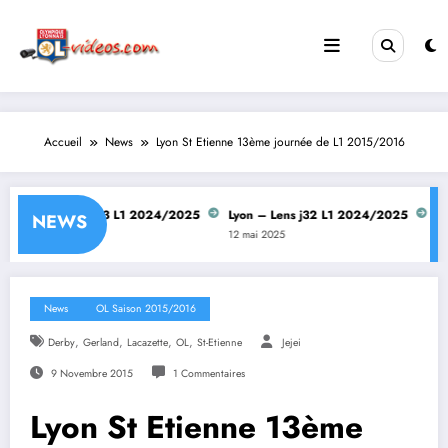
Aller
au
contenu
Accueil
News
Lyon St Etienne 13ème journée de L1 2015/2016
Lyon – Lens j33 L1 2024/2025
Lyon – Lens j32 L1 2024/2025
Lyon
NEWS
12 mai 2025
12 mai 2025
28 av
News
OL Saison 2015/2016
,
,
,
,
Derby
Gerland
Lacazette
OL
St-Etienne
Jejei
9 Novembre 2015
1 Commentaires
Lyon St Etienne 13ème