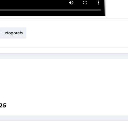
Ludogorets
025