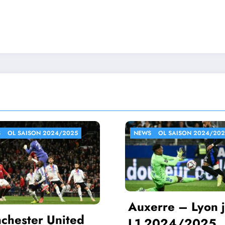
NEWS
OL SAISON 2024/2025
NEWS
OL SAISON 202
Auxerre – Lyon j29
Lyon – Manch
L1 2024/2025