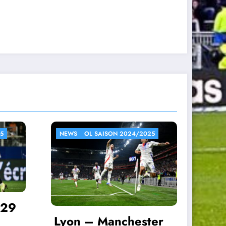
4/2025
NEWS
OL SAISON 2024/2025
Lyon – Lille j28 L1
ester
2024/2025