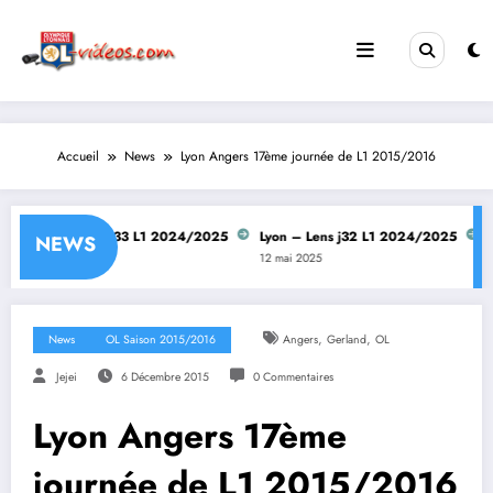
Aller
au
contenu
Accueil
News
Lyon Angers 17ème journée de L1 2015/2016
Lyon – Lens j33 L1 2024/2025
Lyon – Lens j32 L1 2024/2025
Lyo
NEWS
12 mai 2025
12 mai 2025
28 a
,
,
News
OL Saison 2015/2016
Angers
Gerland
OL
Jejei
6 Décembre 2015
0 Commentaires
Lyon Angers 17ème
journée de L1 2015/2016